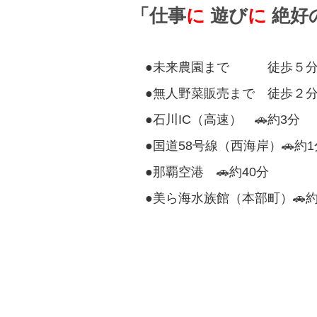
「仕事
に
遊び
に
絶好
●未来農園まで 徒歩５
●無人野菜販売まで 徒歩２
●石川IC（高速） 🚗約3分
●国道58号線（西海岸）🚗約1
●那覇空港 🚗約40分
●美ら海水族館（本部町）🚗約