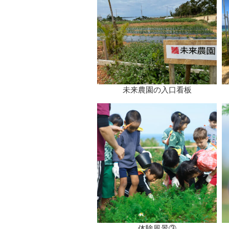
未来農園の入口看板
体験風景③