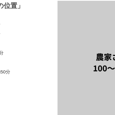
の位置」
分
分
分
50分