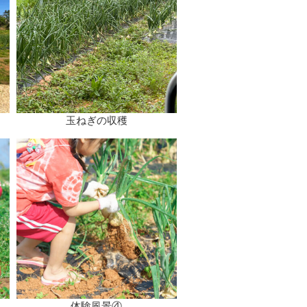
玉ねぎの収穫
体験風景④