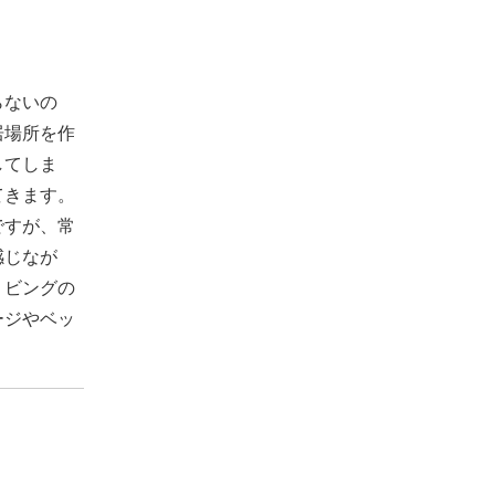
らないの
居場所を作
してしま
てきます。
ですが、常
感じなが
リビングの
ージやベッ