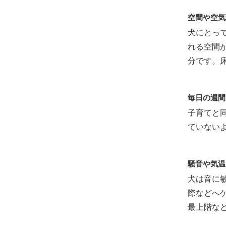
空間や空気
犬にとっ
れる空間
分です。
毎日の週間
子育てと
ていない
騒音や気温
犬は音に
際などへ
最上階な