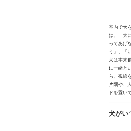
室内で犬
は、「犬
ってあげ
う」、「
犬は本来
に一緒と
ら、視線
片隅や、
ドを置い
犬がい