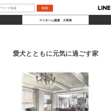
愛犬とともに元気に過ごす家
マイホーム建築 大辞典
NEWS
気になります
気になります
実例
愛犬とともに元気に過ごす家