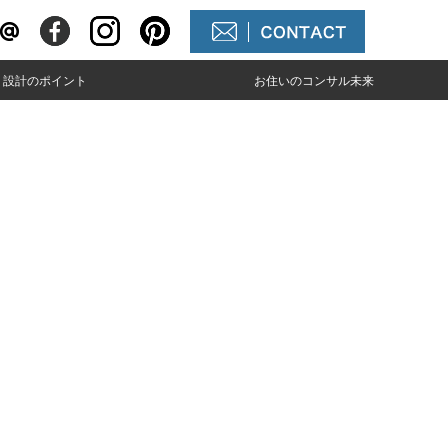
設計のポイント
お住いのコンサル未来
 建築費
 毎日の生活
業務内容
会社概要・施設案内
商品開発40年間の歴史
貸 雲の上のおいしい空気
メディア掲載