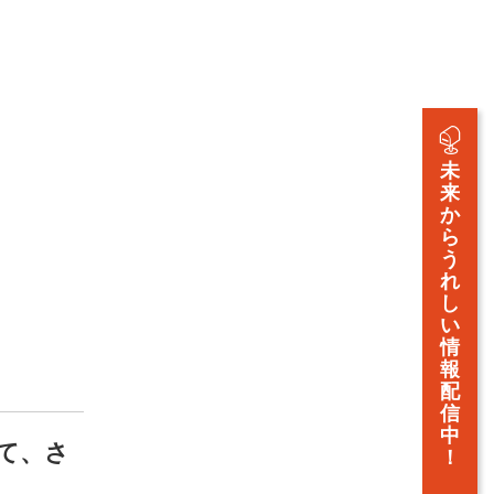
未
来
か
ら
う
れ
し
い
情
報
配
信
中
て、さ
！