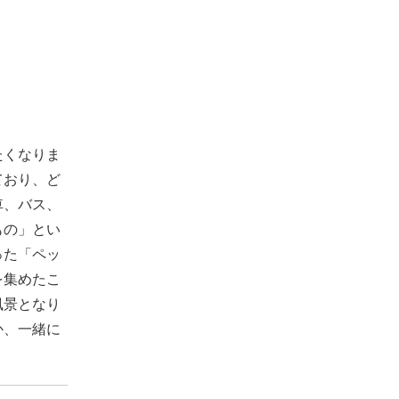
たくなりま
ており、ど
車、バス、
もの」とい
った「ペッ
を集めたこ
風景となり
か、一緒に