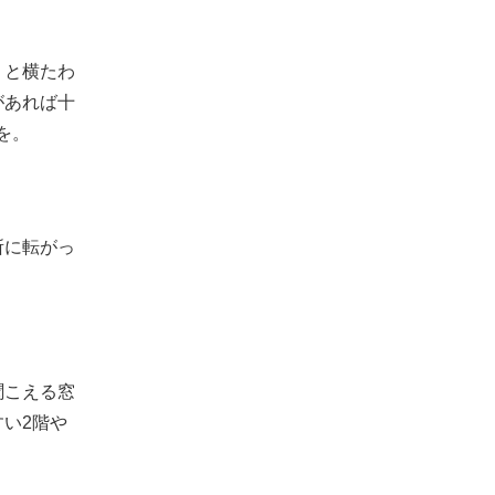
りと横たわ
があれば十
を。
所に転がっ
聞こえる窓
い2階や