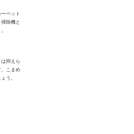
カーペット
、掃除機と
う。
りは抑えら
す。こまめ
しょう。