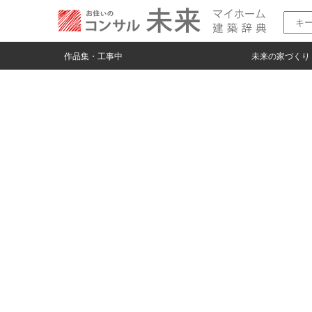
HOME
家造りのワンポイント
上質な暮らし方を追求する
作品集・工事中
未来の家づくり
作品集
工事中
made by
made by 未来の製品
生活 役立つmade by未来の製品
未来
自然界に学ぶ 住い
上質な暮らし方を追求する
小さなサイズの家
未来のパンフレット（PDF）