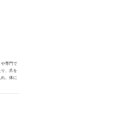
トや専門で
たり、爪を
入れ、体に