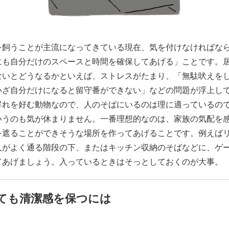
を飼うことが主流になってきている現在、気を付けなければな
にも自分だけのスペースと時間を確保してあげる」ことです。
ないとどうなるかといえば、ストレスがたまり、「無駄吠えを
いざ自分だけになると留守番ができない」などの問題が浮上し
群れを好む動物なので、人のそばにいるのは理に適っているの
いうのも気が休まりません。一番理想的なのは、家族の気配を
を遮ることができそうな場所を作ってあげることです。例えば
人がよく通る階段の下、またはキッチン収納のそばなどに、ゲ
てあげましょう。入っているときはそっとしておくのが大事。
ても清潔感を保つには