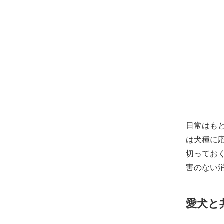
日常はも
は犬種に
切ってお
害のない
愛犬と