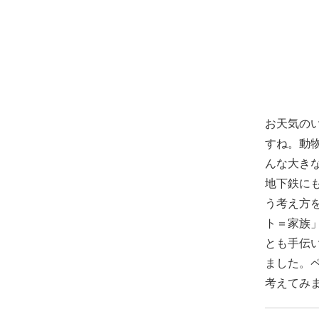
お天気の
すね。動
んな大き
地下鉄に
う考え方
ト＝家族
とも手伝
ました。
考えてみ